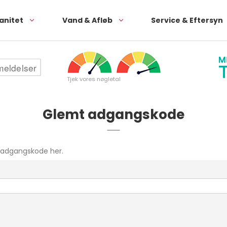
anitet
Vand & Afløb
Service & Eftersyn
Tjek vores nøgletal
Glemt adgangskode
n adgangskode her.