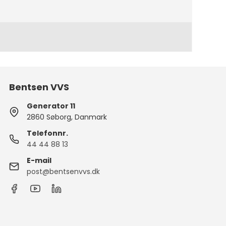
Bentsen VVS
Generator 11
2860 Søborg, Danmark
Telefonnr.
44 44 88 13
E-mail
post@bentsenvvs.dk