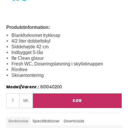
Produktinformation:
Blankforkromet trykknap
4/2 liter dobbeltskyl
Siddehøjde 42 cm
Indbygget S-lås
Ifø Clean glasur
Fresh WC, Doseringsløsning i skylleknappen
Rimfree
Skruemontering
Model/Varenr.:
601040200
KØB
stk.
Beskrivelse
Specifikationer
Downloads