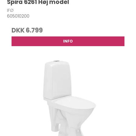
Spira 6261 Høj model
IFØ
605010200
DKK 6.799
INFO