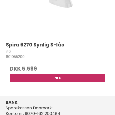
Spira 6270 Synlig S-lås
IFØ
601055200
DKK 5.599
INFO
BANK
Sparekassen Danmark:
Konto nr: 9070-1621200484