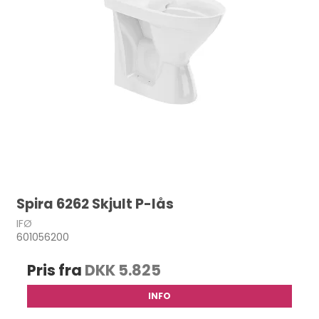
Spira 6262 Skjult P-lås
IFØ
601056200
Pris fra
DKK 5.825
INFO