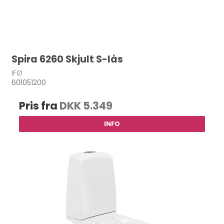
Spira 6260 Skjult S-lås
IFØ
601051200
Pris fra
DKK 5.349
INFO