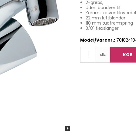
2-grebs,
Uden bundventil
Keramiske ventiloverde
22 mm luftblander
110 mm tudfremspring
3/8" flexslanger
Model/Varenr.:
70102410
KØB
stk.