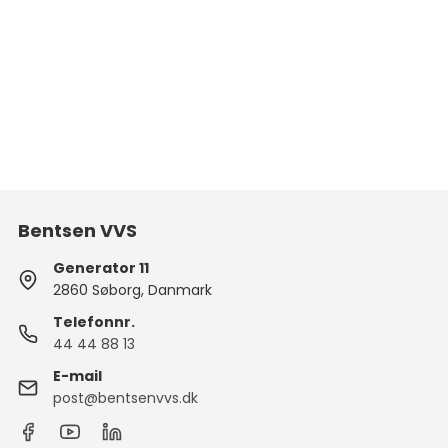
Bentsen VVS
Generator 11
2860 Søborg, Danmark
Telefonnr.
44 44 88 13
E-mail
post@bentsenvvs.dk