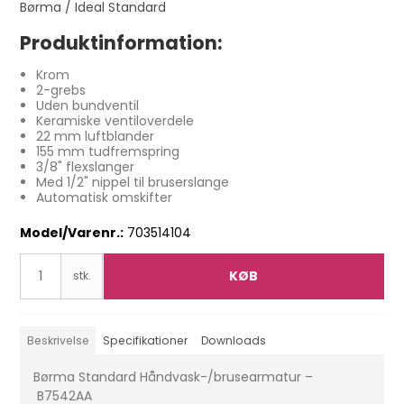
Børma / Ideal Standard
Produktinformation:
Krom
2-grebs
Uden bundventil
Keramiske ventiloverdele
22 mm luftblander
155 mm tudfremspring
3/8" flexslanger
Med 1/2" nippel til bruserslange
Automatisk omskifter
Model/Varenr.:
703514104
KØB
stk.
Beskrivelse
Specifikationer
Downloads
Børma Standard Håndvask-/brusearmatur –
B7542AA