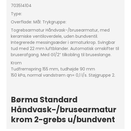
703514104
Type:
Overflade: Mål: Trykgruppe:
Togrebsarmatur Håndvask-/brusearmatur, med
keramiske ventiloverdele, uden bundventil.
Integrerede messingsæder i armaturkrop. Svingbar
tud med 22 mm luftblander. Automatisk omskifter til
bruserafgang. Med G1/2” tilkobling til bruseslange.
Krom
Tudfremspring 155 mm, tudhøjde 90 mm
150 kPa, normal vandstrøm qn= 0,1 l/s. Støjgruppe 2.
Børma Standard
Håndvask-/brusearmatur
krom 2-grebs u/bundvent