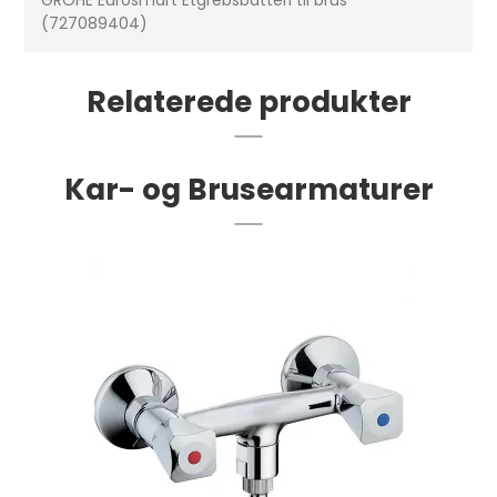
GROHE Eurosmart Etgrebsbatteri til brus
(727089404)
Relaterede produkter
Kar- og Brusearmaturer