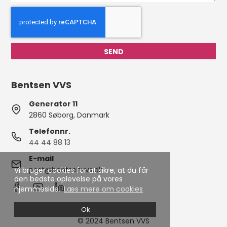
Bentsen VVS
Generator 11
2860 Søborg, Danmark
Telefonnr.
44 44 88 13
E-mail
post@bentsenvvs.dk
Vi bruger cookies for at sikre, at du får
den bedste oplevelse på vores
hjemmeside.
Læs mere om cookies
Ok
© 2024 Bentsen VVS