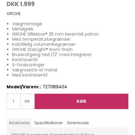
DKK 1.999
GROHE
Vægmontage
Metalgreb
GROHE SilkMove® 35 mm keramisk patron
Med temperaturbegrænser
Indstillelig volumenbegrænser
GROHE StarLight® krom finish
Bruserafgang ned 1/2" med integreret
Kontraventil
S-forskruninger
Vægrosette af metal
Med kontraventil
Model/Varenr.:
727089404
KØB
stk.
Beskrivelse
Specifikationer
Downloads